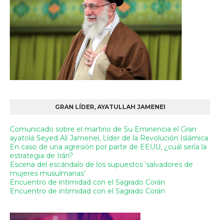
GRAN LÍDER, AYATULLAH JAMENEI
Comunicado sobre el martirio de Su Eminencia el Gran
ayatolá Seyed Alí Jameneí, Líder de la Revolución Islámica
En caso de una agresión por parte de EEUU, ¿cuál sería la
estrategia de Irán?
Escena del escándalo de los supuestos ‘salvadores de
mujeres musulmanas’
Encuentro de intimidad con el Sagrado Corán
Encuentro de intimidad con el Sagrado Corán