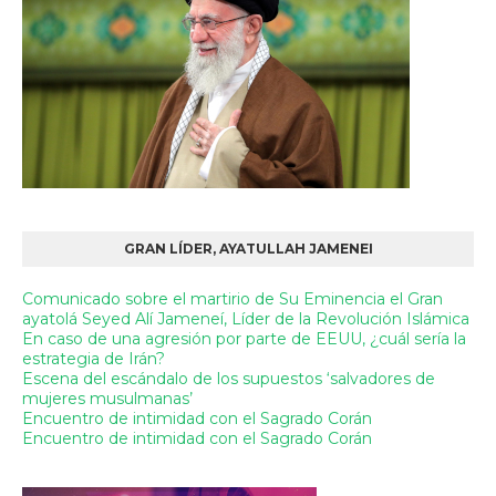
GRAN LÍDER, AYATULLAH JAMENEI
Comunicado sobre el martirio de Su Eminencia el Gran
ayatolá Seyed Alí Jameneí, Líder de la Revolución Islámica
En caso de una agresión por parte de EEUU, ¿cuál sería la
estrategia de Irán?
Escena del escándalo de los supuestos ‘salvadores de
mujeres musulmanas’
Encuentro de intimidad con el Sagrado Corán
Encuentro de intimidad con el Sagrado Corán