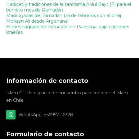
Hadices y tradiciones de la santísima Ahlul Bayt (P) para el
bendito mes de Ramadán
Madrugadas de Ramadán (25 de febrero), con el sheij
Mohsen Ali desde Argentina!
El mes sagrado de Ramadán en Palestina, bajo crímenes
israelíes
Información de contacto
Islam CL Un espacio de encuentro para conocer el Islam
en Chile
WhatsApp: +56957116328
Formulario de contacto