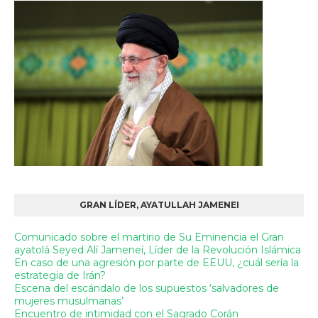
GRAN LÍDER, AYATULLAH JAMENEI
Comunicado sobre el martirio de Su Eminencia el Gran
ayatolá Seyed Alí Jameneí, Líder de la Revolución Islámica
En caso de una agresión por parte de EEUU, ¿cuál sería la
estrategia de Irán?
Escena del escándalo de los supuestos ‘salvadores de
mujeres musulmanas’
Encuentro de intimidad con el Sagrado Corán