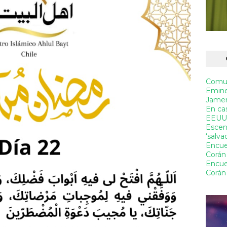
Comun
Emine
Jamene
En ca
EEUU, 
Escen
‘salv
Encue
Corán
Encue
Corán