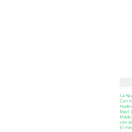
La Nue
Con Ir
Hadice
Bayt 
Madru
con el
El me